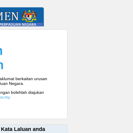
n
n
klumat berkaitan urusan
duan Negara.
ngan bolehlah diajukan
ov.my
n Kata Laluan anda